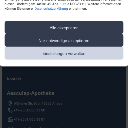
diesen Ländern gem. Artikel 49 Abs. 1 lit. a DSGVO zu. Weitere Informationen
können Sie unserer
Datenschutzerklärung
entnehmen.
QMS-Zertifikat
Alle akzeptieren
Mehr lesen
Nur notwendige akzeptieren
Einstellungen verwalten
Kontakt
Aesculap-Apotheke
Wüllener Str. 97b
,
48683
Ahaus
+49-2561/860 33 00
+49-2561/860 33 01